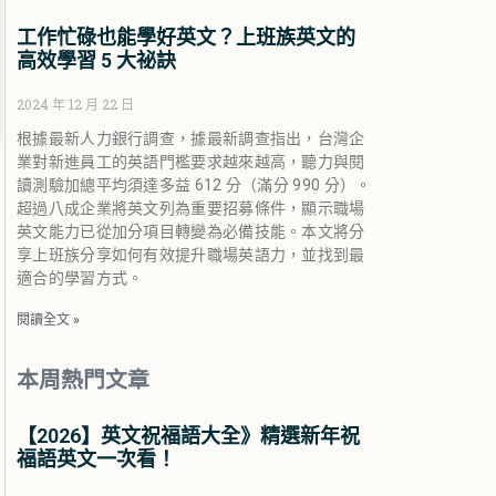
工作忙碌也能學好英文？上班族英文的
高效學習 5 大祕訣
2024 年 12 月 22 日
根據最新人力銀行調查，據最新調查指出，台灣企
業對新進員工的英語門檻要求越來越高，聽力與閱
讀測驗加總平均須達多益 612 分（滿分 990 分）。
超過八成企業將英文列為重要招募條件，顯示職場
英文能力已從加分項目轉變為必備技能。本文將分
享上班族分享如何有效提升職場英語力，並找到最
適合的學習方式。
閱讀全文 »
本周熱門文章
【2026】英文祝福語大全》精選新年祝
福語英文一次看！