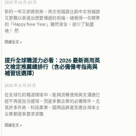
2025 年 12 月 20 日
新的一年又即將到來，英文祝福語比起中文祝福語
又更難以表達出想要傳遞的祝福，總覺得一句標準
的「Happy New Year」雖然安全，卻少了點靈
魂！ 然
閱讀全文 »
提升全球職涯力必看：2026 最新商用英
文檢定推薦總排行（含必備備考指南與
補習班選擇）
2025 年 11 月 25 日
在全球化的職涯環境中，能夠流暢使用英文溝通已
經不再是加分選項，而是多數企業的必備條件。尤
其許多外商、科技產業、國際品牌甚至連台灣本土
企業都逐漸要求求職
閱讀全文 »