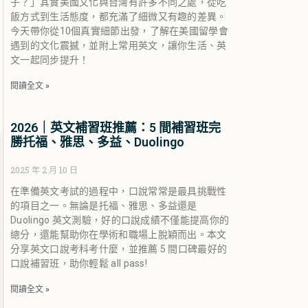
子？」其實美國文化與台灣有許多不同之處，從吃
飯方式到生活態度，都充滿了細微又有趣的差異。
今天帶你從10個真實細節出發，了解在美國留學會
遇到的文化震撼，並附上常用英文，讓你生活、英
文一起同步提升！
閱讀全文 »
2026｜英文補習班推薦：5 間補習班完
勝托福、雅思、多益、Duolingo
2025 年 2 月 10 日
在準備英文考試的過程中，口說常常是最具挑戰性
的項目之一。無論是托福、雅思、多益還是
Duolingo 英文測驗，好的口說成績不僅能提高你的
總分，還能幫助你在學術和職場上脫穎而出。本文
分享英文口說考科考什麼，並推薦 5 間口碑最好的
口說補習班，助你輕鬆 all pass!
閱讀全文 »