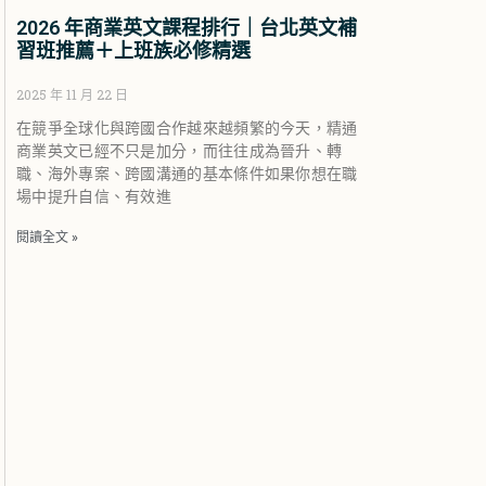
2026 年商業英文課程排行｜台北英文補
習班推薦＋上班族必修精選
2025 年 11 月 22 日
在競爭全球化與跨國合作越來越頻繁的今天，精通
商業英文已經不只是加分，而往往成為晉升、轉
職、海外專案、跨國溝通的基本條件如果你想在職
場中提升自信、有效進
閱讀全文 »