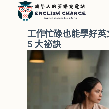
跳
至
主
要
工作忙碌也能學好英
內
容
5 大祕訣