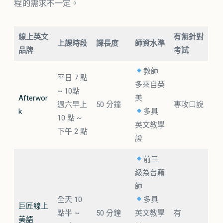
程的需求不一定。
線上英文
有無針對
上課時段
課長度
師資水準
品牌
考試
教師
平日 7 點
多來自英
~ 10點
Afterwor
美
週六早上
50 分鐘
專攻口說
k
多具
10 點 ~
英文教學
下午 2 點
證
前三
級為台籍
師
全天 10
多具
巨匠線上
點半 ~
50 分鐘
英文教學
有
美語