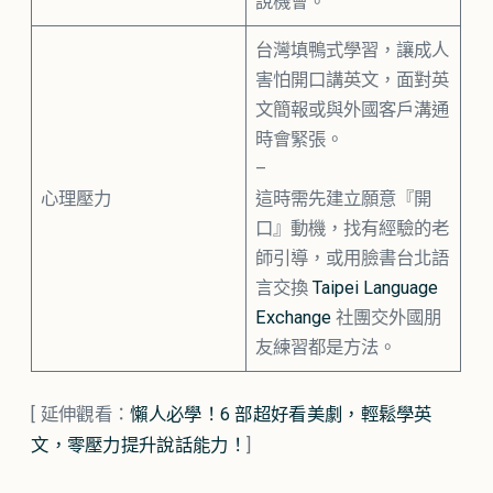
說機會。
台灣填鴨式學習，讓成人
害怕開口講英文，面對英
文簡報或與外國客戶溝通
時會緊張。
–
心理壓力
這時需先建立願意『開
口』動機，找有經驗的老
師引導，或用臉書台北語
言交換
Taipei Language
Exchange
社團交外國朋
友練習都是方法。
[ 延伸觀看：
懶人必學！6 部超好看美劇，輕鬆學英
文，零壓力提升說話能力！
]