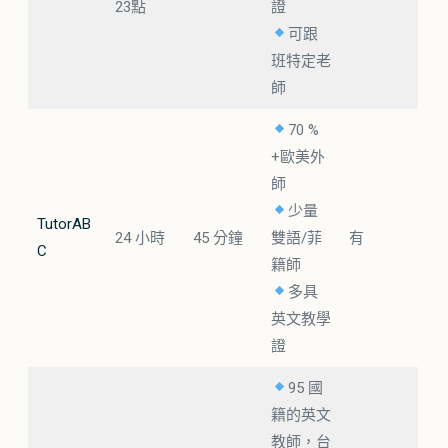
23點
證
可跟
班特定老
師
70 %
+歐美外
師
少量
TutorAB
24 小時
45 分鐘
雙語/菲
有
C
籍師
多具
英文教學
證
95 國
籍的英文
教師，台