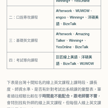
Winning+
、
YesOnline
Afterwork
、
WUWOW
、
二：口說專攻課程
engoo
、
Winning+
、
洋碩美
語
、
BizeTalk
Afterwork
、
Amazing
三：基礎英文課程
Talker
、
Winning+
、
YesOnline
、
BizeTalk
巨匠線上美語
、
洋碩美
四：考試導向課程
語
、
BizeTalk
、
WUWOW
下表是台灣十間知名的線上英文課程上課時段、課長
度、師資水準、是否有針對考試出系統課的彙整表，筆
者過往經驗比較在乎
時間能不能配合，跟老師雷不雷
，
會特別找有外師的線上英文課程，但每個人線上英文課