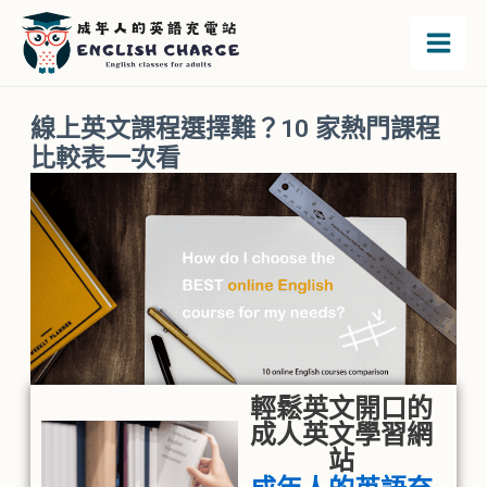
跳
Main
至
Men
主
要
線上英文課程選擇難？10 家熱門課程
內
比較表一次看
容
輕鬆英文開口的
成人英文學習網
站