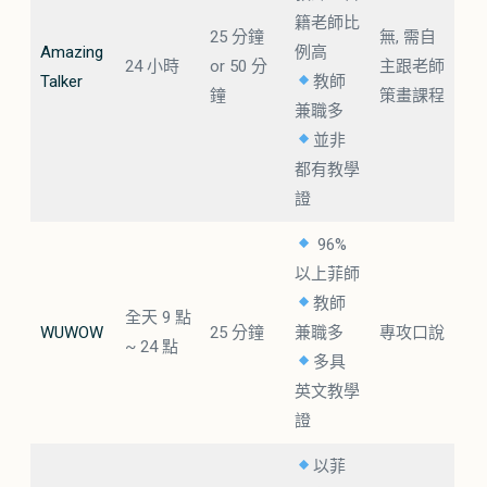
籍老師比
25 分鐘
無, 需自
Amazing
例高
24 小時
or 50 分
主跟老師
Talker
教師
鐘
策畫課程
兼職多
並非
都有教學
證
96%
以上菲師
教師
全天 9 點
WUWOW
25 分鐘
兼職多
專攻口說
~ 24 點
多具
英文教學
證
以菲