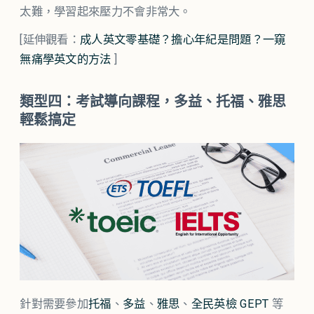
太難，學習起來壓力不會非常大。
[延伸觀看：
成人英文零基礎？擔心年紀是問題？一窺
無痛學英文的方法
]
類型四：考試導向課程，多益、托福、雅思
輕鬆搞定
針對需要參加
托福
、
多益
、
雅思
、
全民英檢 GEPT
等