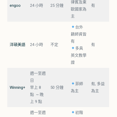
律賓及東
engoo
24 小時
25 分鐘
有
歐國家為
主
台外
籍師資皆
有
洋碩美語
24 小時
不定
有
多具
英文教學
證
週一至週
日
菲師
有, 多益
Winning+
早上 8
50 分鐘
為主
為主
點 ~ 晚
上 9 點
週一至週
初階