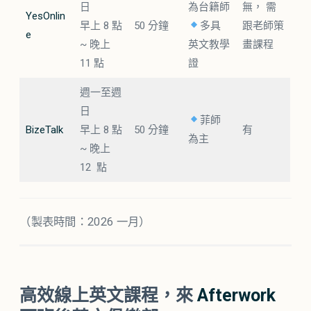
日
為台籍師
無， 需
YesOnlin
早上 8 點
50 分鐘
多具
跟老師策
e
~ 晚上
英文教學
畫課程
11 點
證
週一至週
日
菲師
BizeTalk
早上 8 點
50 分鐘
有
為主
~ 晚上
12 點
（製表時間：2026 一月）
高效線上英文課程，來
Afterwork